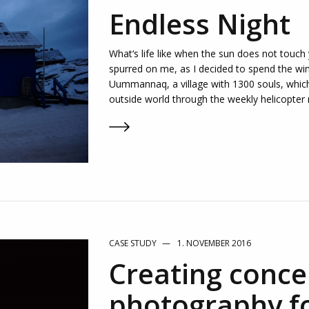
Endless Night
What‘s life like when the sun does not touch
spurred on me, as I decided to spend the wint
Uummannaq, a village with 1300 souls, which
outside world through the weekly helicopter 
CASE STUDY
1. NOVEMBER 2016
Creating conce
photography fo